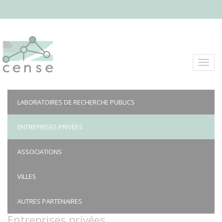
Aller
au
contenu
principal
Toggl
navig
LABORATOIRES DE RECHERCHE PUBLICS
ENTREPRISES PRIVÉES
ASSOCIATIONS
VILLES
AUTRES PARTENAIRES
Entreprises privées