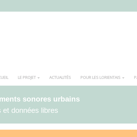
UEIL
LE PROJET
ACTUALITÉS
POUR LES LORIENTAIS
P
ements sonores urbains
 et données libres