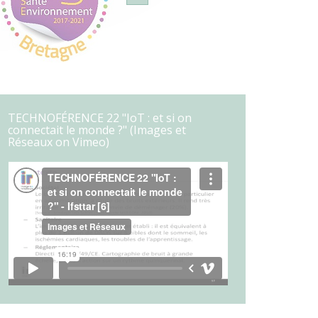
TECHNOFÉRENCE 22 "IoT : et si on
connectait le monde ?" (Images et
Réseaux on Vimeo)