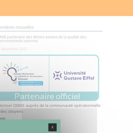
rnières nouvelles
NSE partenaire des 9èmes assises de la qualité des
vironnements sonores
 décembre 2021
loriser CENSE auprès de la communauté opérationnelle
 des citoyens
..
X