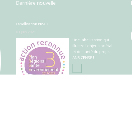
Dernière nouvelle
Labellisation PRSE3
03 juin 2021
Une labellisation qui
illustre l'enjeu sociétal
et de santé du projet
ANR CENSE !
...