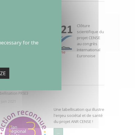
NSE se termine à Euronoise 2021 !
 octobre 2021
Clôture
scientifique du
projet CENSE
necessary for the
au congrès
International
Euronoise
21
ZE
..
bellisation PRSE3
 juin 2021
Une labellisation qui illustre
l'enjeu sociétal et de santé
du projet ANR CENSE !
...