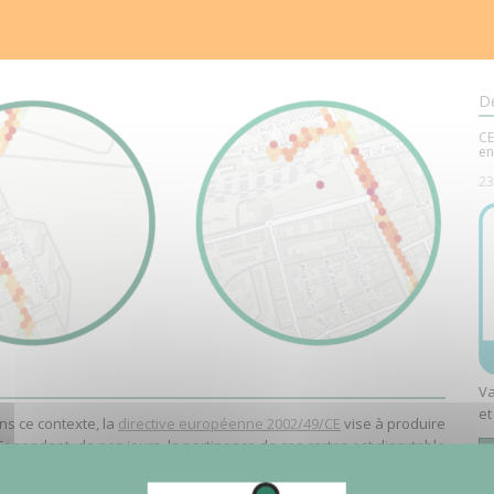
De
CE
en
23
Va
et
ans ce contexte, la
directive européenne 2002/49/CE
vise à produire
 Cependant, de nos jours, la pertinence de ces cartes est discutable
.
 quantifiées. Inversement, le déploiement d'observatoires du bruit
t sonore, mais aux dépens de détails spatiaux insuffisants et d'un