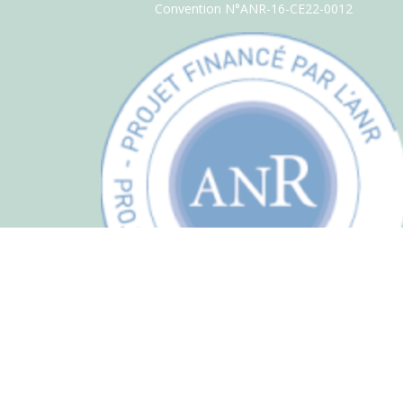
Convention N°ANR-16-CE22-0012