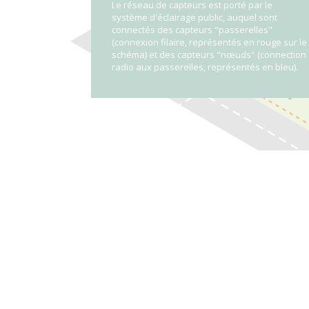
Le réseau de capteurs est porté par le
Le capteur "passerelle" est installé sur un
système d'éclairage public, auquel sont
lampadaire, alimenté par le lampadaire, et
connectés des capteurs "passerelles"
connecté au réseau internet via le réseau
(connexion filaire, représentés en rouge sur le
d'éclairage public. Suivant les cas, il peut
schéma) et des capteurs "nœuds" (connection
également faire le relais d'information pour un
radio aux passerelles, représentés en bleu).
capteur "nœud".