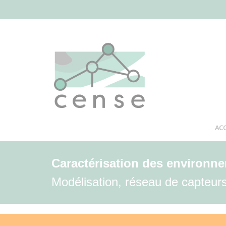
Aller
au
contenu
principal
ACC
Caractérisation des environn
Modélisation, réseau de capteurs