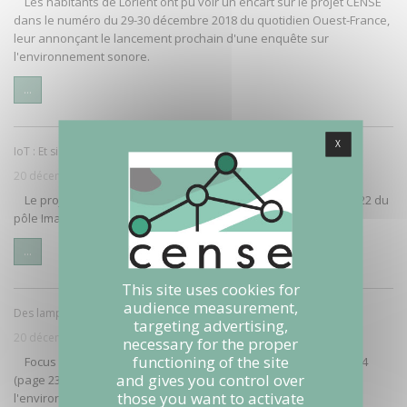
Les habitants de Lorient ont pu voir un encart sur le projet CENSE
dans le numéro du 29-30 décembre 2018 du quotidien Ouest-France,
leur annonçant le lancement prochain d'une enquête sur
l'environnement sonore.
...
X
IoT : Et si on connectait le monde ?
20 décembre 2017
Le projet CENSE présenté à l'occasion de la Technoférence #22 du
pôle Images & Réseaux
...
This site uses cookies for
audience measurement,
Des lampadaires au service du bruit à Lorient
targeting advertising,
20 décembre 2017
necessary for the proper
functioning of the site
Focus sur le projet CENSE dans le magazine "Écho bruit" N°154
and gives you control over
(page 23) à l'occasion des 8es assises de la qualité de
those you want to activate
l'environnement sonore (27-29 novembre 2017)