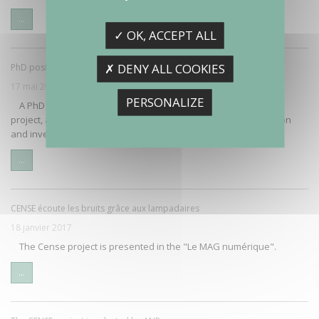
...
✓ OK, ACCEPT ALL
✗ DENY ALL COOKIES
PhD position at INRIA
17 mai 2017
PERSONALIZE
A PhD thesis is proposed within the framework of the Cense
project, at INRIA with the collaboration of Ifsttar: "State estimation
and inverse modeling…
...
CENSE écoute les bruits grâce aux lampadaires
18 janvier 2017
The Cense project is presented in the "Le MAG numérique".
...