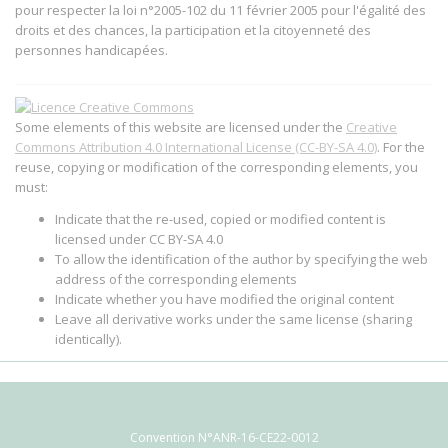
pour respecter la loi n°2005-102 du 11 février 2005 pour l'égalité des
droits et des chances, la participation et la citoyenneté des
personnes handicapées.
Some elements of this website are licensed under the
Creative
Commons Attribution 4.0 International License (CC-BY-SA 4.0)
. For the
reuse, copying or modification of the corresponding elements, you
must:
Indicate that the re-used, copied or modified content is
licensed under CC BY-SA 4.0
To allow the identification of the author by specifying the web
address of the corresponding elements
Indicate whether you have modified the original content
Leave all derivative works under the same license (sharing
identically).
Convention N°ANR-16-CE22-0012