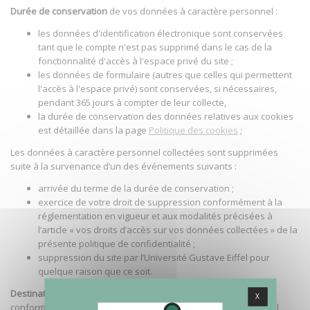
Durée de conservation
de vos données à caractère personnel :
les données d'identification électronique sont conservées
tant que le compte n'est pas supprimé dans le cas de la
fonctionnalité d'accès à l'espace privé du site ;
les données de formulaire (autres que celles qui permettent
l'accès à l'espace privé) sont conservées, si nécessaires,
pendant 365 jours à compter de leur collecte,
la durée de conservation des données relatives aux cookies
est détaillée dans la page
Politique des cookies
;
Les données à caractère personnel collectées sont supprimées
suite à la survenance d’un des événements suivants :
arrivée du terme de la durée de conservation ;
exercice de votre droit de suppression conformément à la
réglementation en vigueur et aux modalités précisées à
l’article « vos droits d’accès sur vos données collectées » de la
présente politique de confidentialité ;
suppression du site par l’Université Gustave Eiffel pour
quelque raison que ce soit.
Destinataires
: Afin d’assurer le bon fonctionnement du site et
X
conformément aux finalités, les données à caractère personnel