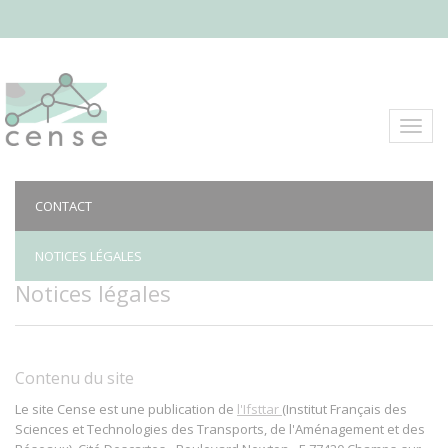
Aller
au
contenu
principal
Toggl
navig
CONTACT
NOTICES LÉGALES
Notices légales
Contenu du site
Le site Cense est une publication de
l'Ifsttar
(Institut Français des
Sciences et Technologies des Transports, de l'Aménagement et des