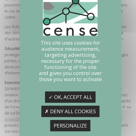
pourront être transmises aux organisateurs d'un événement dans
le cas de données de formulaire d'inscription collectées dans ce
cadre.
Les fichiers détenus par l'Université Gustave Eiffel qui comportent
des données à caractère personnel ne seront jamais transmis à
d'autres tiers et ne feront jamais l'objet d'une commercialisation.
This site uses cookies for
audience measurement,
Sécurité
: L’ Université Gustave Eiffel met tout en œuvre pour
targeting advertising,
protéger vos données à caractère personnel contre les dommages,
necessary for the proper
pertes, détournements, intrusions, divulgations, altérations ou
functioning of the site
destructions et applique la Politique de Sécurité des Systèmes
and gives you control over
d’Information de l’Etat (PSSIE).
those you want to activate
Exercice des droits
: Conformément au Règlement Général (UE)
2016/679 du 27 Avril 2016 et à la loi n°78-17 du 6 janvier modifiée
relative à l’informatique, aux fichiers et aux libertés, vous disposez
✓ OK, ACCEPT ALL
d’un droit d’accès aux données vous concernant directement auprès
de l’Université Gustave Eiffel auprès de webmaster@univ-eiffel.fr ou
✗ DENY ALL COOKIES
de sa Déléguée à la Protection des données :
protectiondesdonnees-dpo@univ-eiffel.fr
. Le cas échéant, vous
PERSONALIZE
pouvez également exercer vos droits de rectification, d’effacement
sur ces données, obtenir la limitation du traitement ou vous y