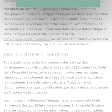
opposer pour motif légitime.
Possibilité de recours
: Si après avoir contacté les personnes
désignées pour veiller au respect des règles relatives à la protection
des données, vous estimez que les droits relatifs à vos données
personnelles ne sont pas respectés, vous pouvez introduire une
réclamation auprès de la Commission Nationale de l’Informatique et
des Libertés (CNIL) sur le site internet de la CNIL
(
https://www.cnil.fr/fr/plaintes
) ou par courrier postal en écrivant à la
CNIL 3 place de Fontenoy TSA 80715 75334 Paris cedex 07.
DROITS D'AUTEUR ET COPYRIGHT
Toute exploitation à des fins commerciales est interdite.
Conformément aux dispositions de l'article L.122-5 alinéa 2 du Code
de la Propriété Intellectuelle, seules sont autorisées les copies ou
reproductions strictement réservées à l'usage privé du copiste et
non destinées à une utilisation collective. Toute demande
d'autorisation pour quelque utilisation que ce soit doit être adressée
au Directeur de la publication.
Les informations diffusées n'engagent pas la responsabilité de
l'Université Gustave Eiffel et de ses équipes. L'Université Gustave
Eiffel ne peut garantir que les informations du site sont complètes,