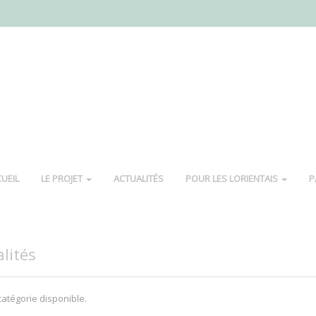
UEIL
LE PROJET
ACTUALITÉS
POUR LES LORIENTAIS
P
lités
atégorie disponible.