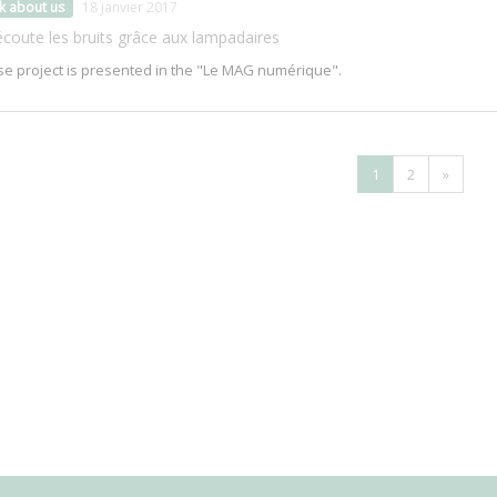
lk about us
18 janvier 2017
coute les bruits grâce aux lampadaires
e project is presented in the "Le MAG numérique".
1
2
»