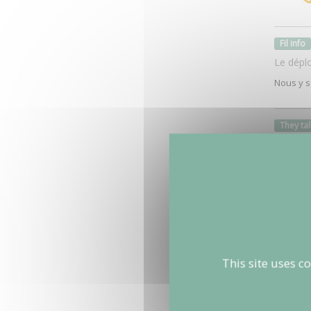
Fil info
Le dépl
Nous y s
They ta
Le proj
L'éditio
La Ville 
de la Vil
New ev
Les habi
This site uses c
Les habi
annonçan