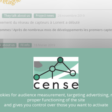
They talk about us
Project news
26 novembre 2019
oiement du réseau de capteurs à Lorient a débuté
ommes ! Après de nombreux mois de développements les premiers capteu
lk about us
Fil info
18 février 2019
et CENSE présenté dans "Le Télégramme"
n en ligne du 14 février 2019 du quotidien "Le Télégramme" fait un zoom su
à l'écoute" et présente des interviews d'élus de la Ville de Lorient. L'occas
le de…
ent
They talk about us
08 janvier 2019
tants du Centre Ville de Lorient sont invités à participer à une enquêt
ookies for audience measurement, targeting advertising, 
tants de Lorient ont pu voir un encart sur le projet CENSE dans le numéro
proper functioning of the site
t le lancement prochain d'une enquête sur l'environnement sonore.
and gives you control over those you want to activate