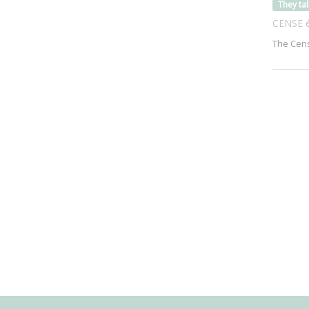
They ta
CENSE é
The Cens