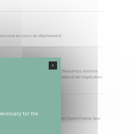
rs sont en cours de déploiement
X
r le projet CENSE, dans son article "Nuisances sonores.
ion de souligner l'importance du soutien et de l'implication
e
necessary for the
 du 29-30 décembre 2018 du quotidien Ouest-France, leur