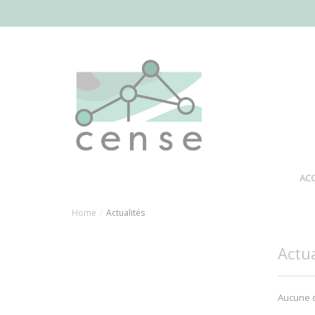
Aller
au
contenu
principal
ACC
Home
Actualités
Actua
Aucune c