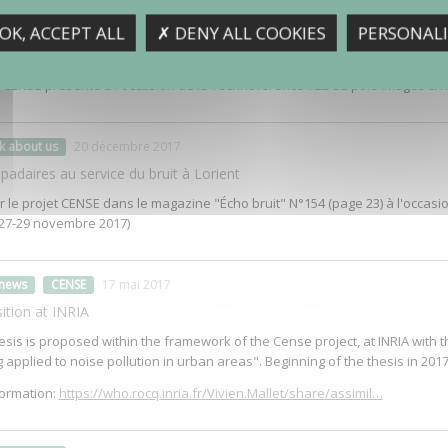
lk about us
20 décembre 2017
OK, ACCEPT ALL
✗ DENY ALL COOKIES
PERSONALI
 si on connectait le monde ?
t CENSE présenté à l'occasion de la Technoférence #22 du pôle Images &
lk about us
20 décembre 2017
adaires au service du bruit à Lorient
r le projet CENSE dans le magazine "Écho bruit" N°154 (page 23) à l'occasi
27-29 novembre 2017)
 news
CENSE
17 mai 2017
ition at INRIA
sis is proposed within the framework of the Cense project, at INRIA with th
applied to noise pollution in urban areas". Beginning of the thesis in 2017
ormation:
https://who.rocq.inria.fr/Vivien.Mallet/share/assimil…