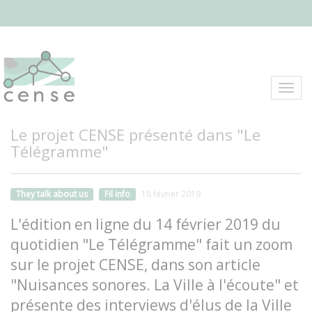
Aller
au
contenu
principal
Toggl
navig
Le projet CENSE présenté dans "Le
Télégramme"
They talk about us
Fil info
18 février 2019
L'édition en ligne du 14 février 2019 du
quotidien "Le Télégramme" fait un zoom
sur le projet CENSE, dans son article
"Nuisances sonores. La Ville à l'écoute" et
présente des interviews d'élus de la Ville