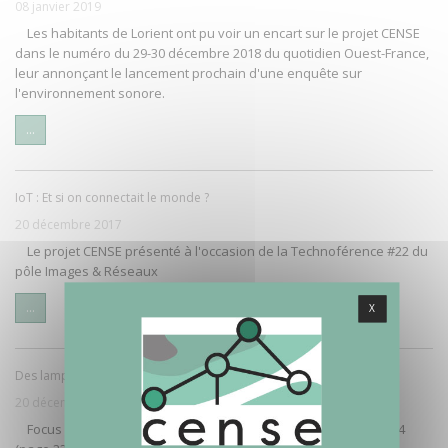
08 janvier 2019
Les habitants de Lorient ont pu voir un encart sur le projet CENSE
dans le numéro du 29-30 décembre 2018 du quotidien Ouest-France,
leur annonçant le lancement prochain d'une enquête sur
l'environnement sonore.
...
IoT : Et si on connectait le monde ?
20 décembre 2017
Le projet CENSE présenté à l'occasion de la Technoférence #22 du
pôle Images & Réseaux
...
X
Des lampadaires au service du bruit à Lorient
20 décembre 2017
Focus sur le projet CENSE dans le magazine "Écho bruit" N°154