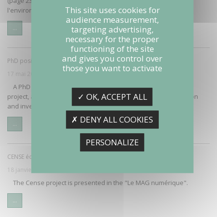
(page 23) à l'occasion des 8es assises de la qualité de
This site uses cookies for
l'environnement sonore (27-29 novembre 2017)
audience measurement,
...
targeting advertising,
necessary for the proper
functioning of the site
and gives you control over
PhD position at INRIA
those you want to activate
17 mai 2017
A PhD thesis is proposed within the framework of the Cense
✓ OK, ACCEPT ALL
project, at INRIA with the collaboration of Ifsttar: "State estimation
and inverse modeling…
✗ DENY ALL COOKIES
...
PERSONALIZE
CENSE écoute les bruits grâce aux lampadaires
18 janvier 2017
The Cense project is presented in the "Le MAG numérique".
...